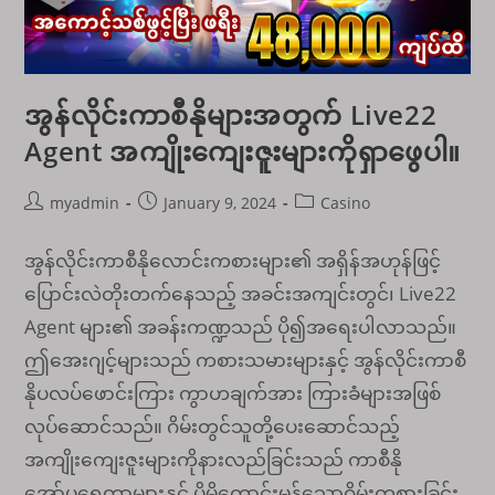
အွန်လိုင်းကာစီနိုများအတွက် Live22
Agent အကျိုးကျေးဇူးများကိုရှာဖွေပါ။
Post
Post
Post
myadmin
January 9, 2024
Casino
author:
published:
category:
အွန်လိုင်းကာစီနိုလောင်းကစားများ၏ အရှိန်အဟုန်ဖြင့်
ပြောင်းလဲတိုးတက်နေသည့် အခင်းအကျင်းတွင်၊ Live22
Agent များ၏ အခန်းကဏ္ဍသည် ပို၍အရေးပါလာသည်။
ဤအေးဂျင့်များသည် ကစားသမားများနှင့် အွန်လိုင်းကာစီ
နိုပလပ်ဖောင်းကြား ကွာဟချက်အား ကြားခံများအဖြစ်
လုပ်ဆောင်သည်။ ဂိမ်းတွင်သူတို့ပေးဆောင်သည့်
အကျိုးကျေးဇူးများကိုနားလည်ခြင်းသည် ကာစီနို
အော်ပရေတာများနှင့် ပိုမိုကောင်းမွန်သောဂိမ်းကစားခြင်း