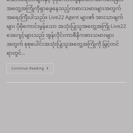
အတွေ့အကြုံကိုရှာဖွေနေသည့်ကစားသမားများအတွက်
အရေးကြီးပါသည်။ Live22 Agent များ၏ အားသာချက်
များ ပိုမိုကောင်းမွန်သော အသုံးပြုသူအတွေ့အကြုံ Live22
အေးဂျင့်များသည် အွန်လိုင်းကာစီနိုကစားသမားများ
အတွက် စုစုပေါင်းအသုံးပြုသူအတွေ့အကြုံကို မြှင့်တင်
ရာတွင်…
အွ
Continue Reading
န်
လိုင်း
ကာ
စီ
နို
များ
အတွက်
Live22
Agent
အကျိုးကျေးဇူး
များ
ကို
ရှာဖွေ
ပါ။