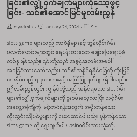
ခြင်း၏လျှို့ဝှက်ချက်များကိုသော့ဖွင့်
ခြင်း- သင်၏အောင်မြင်မှုလမ်းညွှန်
Post
Post
Post
myadmin
January 24, 2024
Slot
author:
published:
category:
slots game များသည် ကာစီနိုများနှင့် အွန်လိုင်းဂိမ်း
ပလက်ဖောင်းများတွင် ရေပန်းစားသော ဖျော်ဖြေရေးပုံစံ
တစ်ခုဖြစ်သည်။ ၎င်းတို့သည် အခွင့်အလမ်းအပေါ်
အခြေခံထားသော်လည်း၊ သင်၏အနိုင်ရနိုင်ခြေကို တိုးမြင့်
ပေးနိုင်သည့် ဗျူဟာများနှင့် အကြံပြုချက်များရှိပါသည်။
ဤလမ်းညွှန်တွင်၊ ကျွန်ုပ်တို့သည် အနိုင်ရသော slot ဂိမ်း
များ၏လျှို့ဝှက်ချက်များကို စူးစမ်းလေ့လာပြီး သင့်ဂိမ်း
အတွေ့အကြုံကို မြှင့်တင်ရန်အတွက် အဖိုးတန်သော
ထိုးထွင်းသိမြင်မှုများကို ပေးဆောင်ပါမည်။ မှန်ကန်သော
slots game ကို ရွေးချယ်ပါ Casinoဂိမ်းအားလုံးကို…