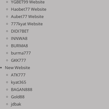
YGBET99 Website
Haobet77 Website
Aubet77 Website
777kyat Website
DIDI7BET
INNWA8
BURMA8
burma777
GKK777
New Website
ATK777
kyat365
BAGAN888
Gold88
jdbak