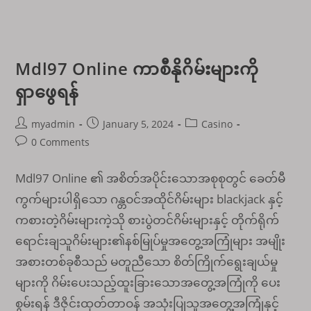
Mdl97 Online ကာစီနိုဂိမ်းများကို
ရှာဖွေရန်
Post
Post
Post
myadmin
January 5, 2024
Casino
author:
published:
category:
Post
0 Comments
comments:
Mdl97 Online ၏ အစိတ်အပိုင်းသောအစုစုတွင် ခေတ်မီ
ကွက်များပါရှိသော ဂန္တဝင်အထိုင်ဂိမ်းများ blackjack နှင့်
ကစားတဲ့ဂိမ်းများကဲ့သို စားပွဲတင်ဂိမ်းများနှင့် တိုက်ရိုက်
ရောင်းချသူဂိမ်းများ၏နစ်မြုပ်မှုအတွေ့အကြုံများ အမျိုး
အစားတစ်ခုစီသည် မတူညီသော စိတ်ကြိုက်ရွေးချယ်မှု
များကို ဂိမ်းပေးသည့်ထူးခြားသောအတွေ့အကြုံကို ပေး
စွမ်းရန် ဒီဇိုင်းထုတ်တာဝန် အသုံးပြုသူအတွေ့အကြုံနှင့်