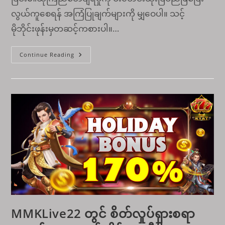
လွယ်ကူစေရန် အကြံပြုချက်များကို မျှဝေပါ။ သင့်
မိုဘိုင်းဖုန်းမှတဆင့်ကစားပါ။…
Club388
Continue Reading
အ
ကော
င့်
ဝင်
ရန်၊
ဂိ
မ်း
များ
နှင့်
ကြီးမားသော
အနိုင်ရ
ခြင်း
အတွက်
ပြီးပြည့်စုံ
သော
လမ်းညွှန်
ချက်။
MMKLive22 တွင် စိတ်လှုပ်ရှားစရာ