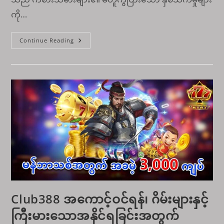
ကို…
MMR88
Continue Reading
အွ
န်
လိုင်း
လောင်းကစား၏
စိတ်
လှုပ်ရှား
ဖွယ်ရာ
ကို
သော့ဖွင့်
ခြင်း။
Club388 အကောင့်ဝင်ရန်၊ ဂိမ်းများနှင့်
ကြီးမားသောအနိုင်ရခြင်းအတွက်