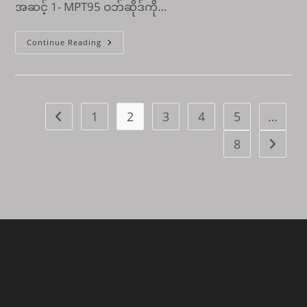
အဆင့် 1- MPT95 ဝဘ်ဆိုဒ်ကို…
MPT95
Continue Reading
Casino
Online
Login
ခြင်း
လမ်းညွှန်
1
2
3
4
5
…
Go to the previous page
8
Go to t