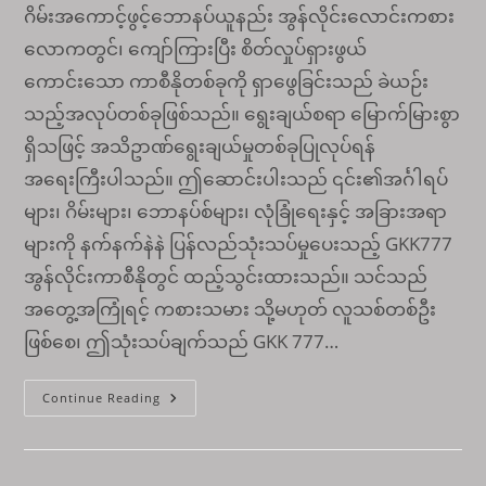
ဂိမ်းအကောင့်ဖွင့်ဘောနပ်ယူနည်း အွန်လိုင်းလောင်းကစား
လောကတွင်၊ ကျော်ကြားပြီး စိတ်လှုပ်ရှားဖွယ်
ကောင်းသော ကာစီနိုတစ်ခုကို ရှာဖွေခြင်းသည် ခဲယဉ်း
သည့်အလုပ်တစ်ခုဖြစ်သည်။ ရွေးချယ်စရာ မြောက်မြားစွာ
ရှိသဖြင့် အသိဥာဏ်ရွေးချယ်မှုတစ်ခုပြုလုပ်ရန်
အရေးကြီးပါသည်။ ဤဆောင်းပါးသည် ၎င်း၏အင်္ဂါရပ်
များ၊ ဂိမ်းများ၊ ဘောနပ်စ်များ၊ လုံခြုံရေးနှင့် အခြားအရာ
များကို နက်နက်နဲနဲ ပြန်လည်သုံးသပ်မှုပေးသည့် GKK777
အွန်လိုင်းကာစီနိုတွင် ထည့်သွင်းထားသည်။ သင်သည်
အတွေ့အကြုံရင့် ကစားသမား သို့မဟုတ် လူသစ်တစ်ဦး
ဖြစ်စေ၊ ဤသုံးသပ်ချက်သည် GKK 777…
GKK777
Continue Reading
အကောင်း
ဆုံး
အွ
န်
လိုင်း