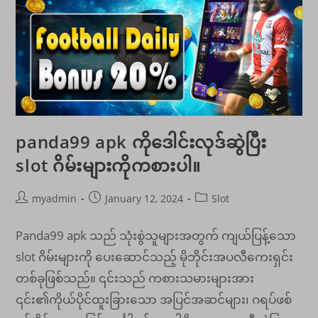
ခြင်း
လုပ်ဆောင်
ပါ။
panda99 apk ကိုဒေါင်းလုဒ်ဆွဲပြီး
slot ဂိမ်းများကိုကစားပါ။
Post
Post
Post
myadmin
January 12, 2024
Slot
author:
published:
category:
Panda99 apk သည် သုံးစွဲသူများအတွက် ကျယ်ပြန့်သော
slot ဂိမ်းများကို ပေးဆောင်သည့် မိုဘိုင်းအပလီကေးရှင်း
တစ်ခုဖြစ်သည်။ ၎င်းသည် ကစားသမားများအား
၎င်း၏ကိုယ်ပိုင်ထူးခြားသော အပြင်အဆင်များ၊ ဂရပ်ဖစ်