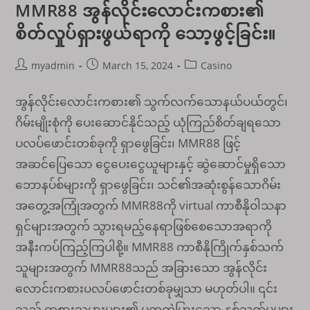
MMR88 အွန်လိုင်းလောင်းကစား၏
စိတ်လှုပ်ရှားဖွယ်ရာကို သော့ဖွင့်ခြင်း။
Post
Post
Post
myadmin
March 15, 2024
Casino
author:
published:
category:
အွန်လိုင်းလောင်းကစား၏ သွက်လက်သောနယ်ပယ်တွင်၊
ဂိမ်းမျိုးစုံကို ပေးဆောင်နိုင်သည့် ယုံကြည်စိတ်ချရသော
ပလပ်ဖောင်းတစ်ခုကို ရှာဖွေခြင်း၊ MMR88 ဖြင့်
အဆင်ပြေသော ငွေပေးငွေယူများနှင့် ဆွဲဆောင်မှုရှိသော
ဘောနပ်စ်များကို ရှာဖွေခြင်း၊ သင်၏အဆုံးစွန်သောဂိမ်း
အတွေ့အကြုံအတွက် MMR88ကို virtual ကာစီနိုဝါသနာ
ရှင်များအတွက် သွားရမည့်နေရာဖြစ်စေသောအရာကို
အနီးကပ်ကြည့်ကြပါစို့။ MMR88 ကာစီနိုကြိုက်နှစ်သက်
သူများအတွက် MMR88သည် အခြားသော အွန်လိုင်း
လောင်းကစားပလပ်ဖောင်းတစ်ခုမျှသာ မဟုတ်ပါ။ ၎င်း
သည် ကစားသမားများ၏ မတူကွဲပြားသော နှစ်သက်မှုများ