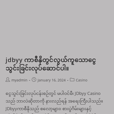
ကာ
စီ
နို
ပြန်လည်
သုံးသပ်
ခြင်း။
jdbyy ကာစီနိုတွင်လွယ်ကူသောငွေ
သွင်းခြင်းလုပ်ဆောင်ပါ။
Post
Post
Post
myadmin
January 16, 2024
Casino
author:
published:
category:
ငွေသွင်းခြင်းလုပ်ငန်းစဉ်တွင် မပါဝင်မီ၊ JDbyy Casino
သည် ဘာလဲဆိုတာကို နားလည်ရန် အရေးကြီးပါသည်။
JDbyyကာစီနိုသည် စလော့များ၊ စားပွဲဂိမ်းများနှင့်