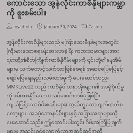
ကောင်းသော အွန်လိုင်းကာစီနိုများကမ္ဘာ
ကို စူးစမ်းပါ။
Post
Post
Post
myadmin
January 30, 2024
Casino
author:
published:
category:
အွန်လိုင်းကာစီနိုများသည် မကြာသေးမီနှစ်များအတွင်း
ကြီးမားသောရေပန်းစားလာခဲ့ပြီး ကစားသမားများအား
၎င်းတို့၏စိတ်ကြိုက်ကာစီနိုဂိမ်းများကို ၎င်းတို့၏နေအိမ်
များမှ သက်တောင့်သက်သာဖြစ်စေရန် အဆင်ပြေပြေနှင့်
ဖျော်ဖြေရေးနည်းလမ်းတစ်ခုကို ပေးဆောင်သည်။
MMKLive22 သည် ကာစီနိုဝါသနာအိုးများ၏ အာရုံစိုက်မှု
ကို ဖမ်းစားနိုင်သော ပလပ်ဖောင်းတစ်ခုဖြစ်ပြီး
ကျယ်ပြန့်သောဂိမ်းစခန်းများ၊ လွယ်ကူသော ဂျက်ကတ်စ
လော့များ၊ အခမဲ့ဘောနပ်စ်များနှင့် အခြားအရာများကို
ပေးဆောင်သည်။ ဤဆောင်းပါးတွင်၊ ဂိမ်းအကြံပြုချက်
များမှ အသင်းဝင်လျှောက်လွှာအဆင့်ဆင့်အထိ