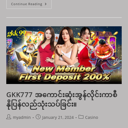
Slots
Continue Reading
Game
များ
အနိုင်ရ
ခြင်း၏လျှို့ဝှက်
ချက်
များ
ကို
သော့ဖွင့်
ခြင်း-
သင်၏အောင်မြင်
မှု
လမ်းညွှန်
GKK777 အကောင်းဆုံးအွန်လိုင်းကာစီ
နိုပြန်လည်သုံးသပ်ခြင်း။
Post
Post
Post
myadmin
January 21, 2024
Casino
author:
published:
category: