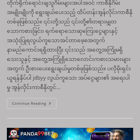
တိုက်ရိုက်ရောင်းချသူဂိမ်းများအပါအဝင် ကာစီနိုဂိမ်း
အမျိုးမျိုးကို ရွေးချယ်ပေးသည့် ထိပ်တန်းအွန်လိုင်းကာစီနို
တစ်ခုဖြစ်သည်။ ၎င်းတို့သည် ၎င်းတို့၏တရားမျှတ
သောကစားခြင်း၊ ရက်ရောသောဆုကြေးငွေများနှင့်
အသုံးပြုရလွယ်ကူသောအင်တာဖေ့စအတွက်
နာမည်ကောင်းရရှိထားပြီး ၎င်းသည် အတွေ့အကြုံမရှိ
သေးသူနှင့် အတွေ့အကြုံရှိသောလောင်းကစားသမားများ
အတွက် ဦးစားပေးရွေးချယ်မှုတစ်ခုဖြစ်သည်။ ပလိုမိုးရှင်း
ယူရန်နှိပ်ပါ jdbyy လွယ်ကူသော အပ်ငွေများ၏ အရေးပါ
မှု အွန်လိုင်းကာစီနိုတွင်…
Jdbyy
Continue Reading
ကာ
စီ
နို
တွင်
လွယ်ကူ
သော
ငွေ
သွင်း