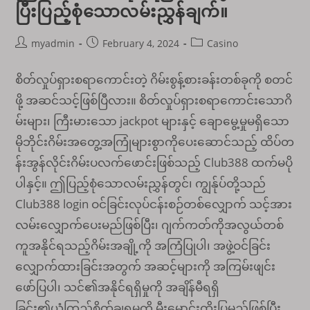
ပြီးပြည့်စုံသောလမ်းညွှန်ချက်။
Post
Post
Post
myadmin
February 4, 2024
Casino
author:
published:
category:
စိတ်လှုပ်ရှားစရာကောင်းတဲ့ ဂိမ်းစွန့်စားခန်းတစ်ခုကို စတင်
ဖို့ အဆင်သင့်ဖြစ်ပြီလား။ စိတ်လှုပ်ရှားစရာကောင်းသောဂိ
မ်းများ၊ ကြီးမားသော jackpot များနှင့် ချောမွေ့မှုမရှိသော
မိုဘိုင်းဂိမ်းအတွေ့အကြုံများစွာကိုပေးဆောင်သည့် ထိပ်တ
န်းအွန်လိုင်းဂိမ်းပလက်ဖောင်းဖြစ်သည့် Club388 ထက်မပို
ပါနှင့်။ ဤပြည့်စုံသောလမ်းညွှန်တွင်၊ ကျွန်ုပ်တို့သည်
Club388 login ဝင်ခြင်းလုပ်ငန်းစဉ်တစ်လျှောက် သင့်အား
လမ်းလျှောက်ပေးမည်ဖြစ်ပြီး၊ ဂျက်ကတ်ကိုအလွယ်တစ်
ကူအနိုင်ရသည့်ဂိမ်းအချို့ကို အကြံပြုပါ၊ အဖွဲ့ဝင်ခြင်း
လျှောက်ထားခြင်းအတွက် အဆင့်များကို အကြမ်းဖျင်း
ဖော်ပြပါ၊ သင်၏အနိုင်ရရှိမှုကို အချိန်မီရရှိ
ခြင်း၏ယုံကြည်စိတ်ချရမှုကို မီးမောင်းထိုးပြမည်ဖြစ်ပြီး