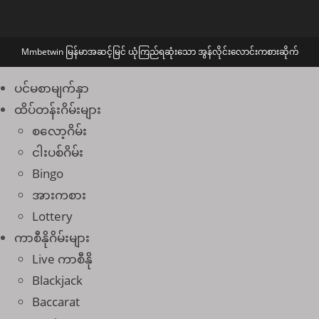
Mmbetwin မြန်မာအဆင့်မြင် ယုံကြည်ရဆုံးသော အွန်လိုင်း‌လောင်းကစားဆိုက်
ပင်မစာမျက်နှာ
ထိပ်တန်းဂိမ်းများ
စလော့ဂိမ်း
ငါးပစ်ဂိမ်း
Bingo
အားကစား
Lottery
ကာစီနိုဂိမ်းများ
Live ကာစီနို
Blackjack
Baccarat