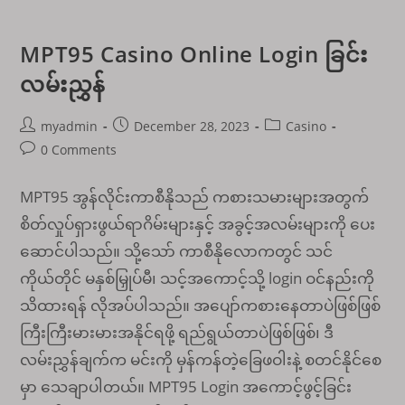
MPT95 Casino Online Login ခြင်း
လမ်းညွှန်
Post
Post
Post
myadmin
December 28, 2023
Casino
author:
published:
category:
Post
0 Comments
comments:
MPT95 အွန်လိုင်းကာစီနိုသည် ကစားသမားများအတွက်
စိတ်လှုပ်ရှားဖွယ်ရာဂိမ်းများနှင့် အခွင့်အလမ်းများကို ပေး
ဆောင်ပါသည်။ သို့သော် ကာစီနိုလောကတွင် သင်
ကိုယ်တိုင် မနှစ်မြှုပ်မီ၊ သင့်အကောင့်သို့ login ဝင်နည်းကို
သိထားရန် လိုအပ်ပါသည်။ အပျော်ကစားနေတာပဲဖြစ်ဖြစ်
ကြီးကြီးမားမားအနိုင်ရဖို့ ရည်ရွယ်တာပဲဖြစ်ဖြစ်၊ ဒီ
လမ်းညွှန်ချက်က မင်းကို မှန်ကန်တဲ့ခြေဖဝါးနဲ့ စတင်နိုင်စေ
မှာ သေချာပါတယ်။ MPT95 Login အကောင့်ဖွင့်ခြင်း