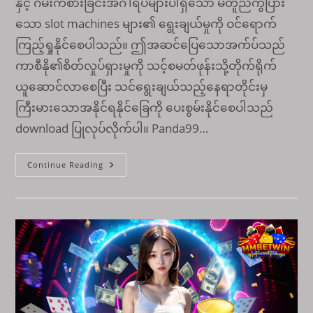
နှင့် ဂိမ်းကစားခြင်းအင်္ဂါရပ်များပါရှိသော မတူညီကွဲပြား
သော slot machines များ၏ ရွေးချယ်မှုကို ဝင်ရောက်
ကြည့်ရှုနိုင်စေပါသည်။ ဤအဆင်ပြေသောအက်ပ်သည်
ကာစီနို၏စိတ်လှုပ်ရှားမှုကို သင့်စမတ်ဖုန်းသို့တိုက်ရိုက်
ယူဆောင်လာစေပြီး သင်ရွေးချယ်သည့်နေရာတိုင်းမှ
ကြီးမားသောအနိုင်ရနိုင်ခြေကို ပေးစွမ်းနိုင်စေပါသည်
download ပြုလုပ်လိုက်ပါ။ Panda99…
Panda99
Continue Reading
Apk
ကို
ဒေါင်း
လု
ဒ်
ဆွဲ
ပြီး
Slot
ဂိ
မ်း
များ
ကို
ကစား
ပါ။