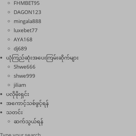
FHMBET95
DAGON123
mingala888
luxebet77
AYA168
dj689
ယုံကြည်ဆုံးအပေးကြမ်းဆိုက်များ
Shwe666
shwe999
jiliam
ပလိုမိုးရှင်း
အကောင့်သစ်ဖွင့်ရန်
သတင်း
ဆက်သွယ်ရန်
Search
Type your search