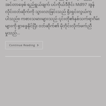
အင်တာဖေ့စ် ရည်ရွယ်ချက် ပင်ကိုယ်ဒီဇိုင်း Mdl97 အွန်
လိုင်းဝဘ်ဆိုက်ကို သွားလာခြင်းသည် ရိုးရှင်းလွယ်ကူ
ပါသည်။ ကစားသမားများသည် ၎င်းတို၏နှစ်သက်ရာဂိမ်း
များကို ရှာဖွေနိုင်ပြီး ဝဘ်ဆိုက်၏ မိုဘိုင်းလိုက်ဖက်ညီ
မှုသည်…
Mdl97
Continue Reading
Online
ကာ
စီ
နို
ဂိ
မ်း
များ
ကို
ရှာဖွေ
ရန်