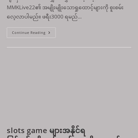
MMKLive22၏ အမျိုးမျိုးသောရှုထောင့်များကို စူးစမ်း
လေ့လာပါမည်။ ဖရီး3000 ရမည်…
MMKLive22
Continue Reading
တွင်
စိတ်
လှုပ်ရှား
စရာ
ကောင်းသော
အွ
န်
လိုင်း
ကာ
စီ
နို
များ
ကမ္ဘာ
ကို
စူးစမ်း
ပါ။
slots game များအနိုင်ရ