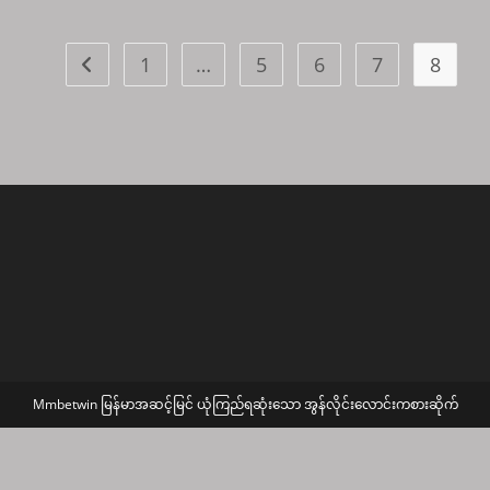
ဖ
ရီး
ဘော
န
1
…
5
6
7
8
Go to the previous page
ပ်
စ်
Mmbetwin မြန်မာအဆင့်မြင် ယုံကြည်ရဆုံးသော အွန်လိုင်း‌လောင်းကစားဆိုက်