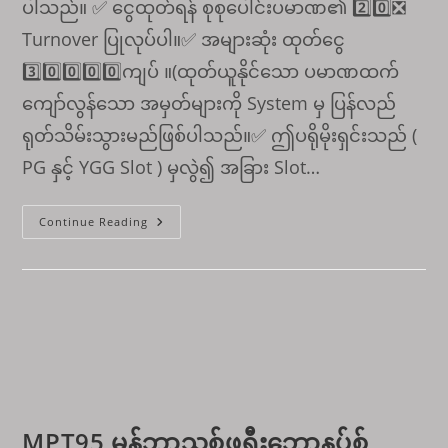
ပါသည်။ ✅ ငွေထုတ်ရန် စုစုပေါင်းပမာဏ၏ 2️⃣0️⃣❎
Turnover ပြုလုပ်ပါ။✅ အများဆုံး ထုတ်ငွေ
3️⃣0️⃣0️⃣0️⃣0️⃣ကျပ် ။(ထုတ်ယူနိုင်သော ပမာဏထက်
ကျော်လွန်သော အမှတ်များကို System မှ ပြန်လည်
ရုတ်သိမ်းသွားမည်ဖြစ်ပါသည်။✅ ဤပရိုမိုးရှင်းသည် (
PG နှင့် YGG Slot ) မှလွဲ၍ အခြား Slot…
👑
Continue Reading
ပထမ
ဦးဆုံး
သွင်း
ငွေ
300
%
👑
MPT95 မန်ဘာသစ်ဖရီးဘောနပ်စ်