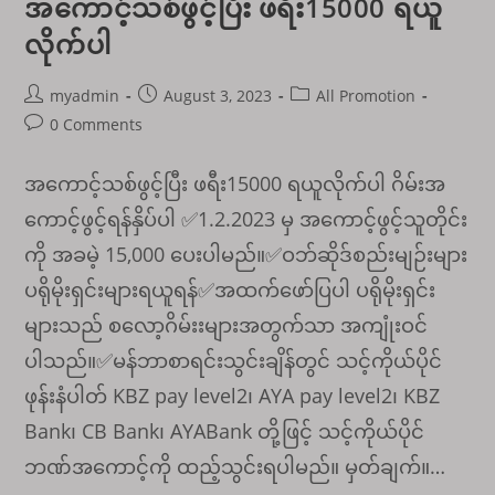
အကောင့်သစ်ဖွင့်ပြီး ဖရီး15000 ရယူ
စ်
20%
လိုက်ပါ
Post
Post
Post
myadmin
August 3, 2023
All Promotion
author:
published:
category:
Post
0 Comments
comments:
အကောင့်သစ်ဖွင့်ပြီး ဖရီး15000 ရယူလိုက်ပါ ဂိမ်းအ
ကောင့်ဖွင့်ရန်နှိပ်ပါ ✅1.2.2023 မှ အကောင့်ဖွင့်သူတိုင်း
ကို အခမဲ့ 15,000 ပေးပါမည်။✅ဝဘ်ဆိုဒ်စည်းမျဉ်းများ
ပရိုမိုးရှင်းများရယူရန်✅အထက်ဖော်ပြပါ ပရိုမိုးရှင်း
များသည် စလော့ဂိမ်းးများအတွက်သာ အကျုံးဝင်
ပါသည်။✅မန်ဘာစာရင်းသွင်းချိန်တွင် သင့်ကိုယ်ပိုင်
ဖုန်းနံပါတ် KBZ pay level2၊ AYA pay level2၊ KBZ
Bank၊ CB Bank၊ AYABank တို့ဖြင့် သင့်ကိုယ်ပိုင်
ဘဏ်အကောင့်ကို ထည့်သွင်းရပါမည်။ မှတ်ချက်။…