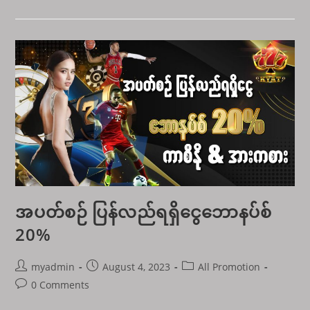
နံ
ထီ
ပါ
တ်(၃)လုံး
ခန့်မှန်း
ဆု
🎉
အပတ်စဉ် ပြန်လည်ရရှိငွေဘောနပ်စ်
20%
Post
Post
Post
myadmin
August 4, 2023
All Promotion
author:
published:
category:
Post
0 Comments
comments: