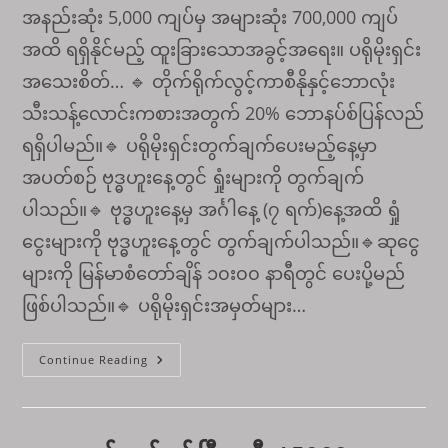
အနည်းဆုံး 5,000 ကျပ်မှ အများဆုံး 700,000 ကျပ်
အထိ ရရှိနိုင်မည့် ထူးခြားသောအခွင့်အရေး။ ပရိုမိုးရှင်း
အသေးစိတ်… 🔹 တိုက်ရိုက်လွင့်ကာစီနိုနှင့်ဘောလုံး
သီးသန့်လောင်းကစားအတွက် 20% ဘောနပ်စ်ပြန်လည်
ရရှိပါမည်။🔹 ပရိုမိုးရှင်းတွက်ချက်ပေးမည့်နေ့မှာ
အပတ်စဉ် ဗုဒ္ဓဟူးနေ့တွင် ရှုံးများကို တွက်ချက်
ပါသည်။🔹 ဗုဒ္ဓဟူးနေ့မှ အင်္ဂါနေ့ (၇ ရက်)နေ့အထိ ရှုံ
ငွေး‌များကို ဗုဒ္ဓဟူးနေ့တွင် တွက်ချက်ပါသည်။🔹ဆုငွေ
များကို မြန်မာစံတော်ချိန် ၁၀း၀၀ နာရီတွင် ပေးပို့မည်
ဖြစ်ပါသည်။🔹 ပရိုမိုးရှင်းအမှတ်များ…
အပတ်စဉ်
Continue Reading
ပြန်လည်
ရရှိ
ငွေ
ဘော
န
ပ်