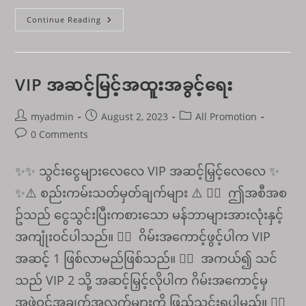
အ
Continue Reading
ကော
င့်
သစ်
ဖွင့်
ပြီး
ဖ
VIP အဆင့်မြင့်အထူးအခွင့်ရေး
ရီး15000
ရယူ
လိုက်ပါ
Post
Post
Post
myadmin
August 2, 2023
All Promotion
author:
published:
category:
Post
0 Comments
comments:
✨✨ သွင်းငွေများလေလေ VIP အဆင့်မြှင့်လေလေ ✨
✨⚠️ စည်းကမ်းသတ်မှတ်ချက်များ ⚠️ 👉🏾 ဤအစီအစ
ဥ်သည် ငွေသွင်းပြီးကစားသော မန်ဘာများအားလုံးနှင့်
အကျုံးဝင်ပါသည်။ 👉🏾 ဂိမ်းအကောင့်ဖွင့်ပါက VIP
အဆင့် 1 ဖြစ်လာမည်ဖြစ်သည်။ 👉🏾 အကယ်၍ သင်
သည် VIP 2 သို့ အဆင့်မြှင့်လိုပါက ဂိမ်းအကောင့်မှ
အဖွဲ့ဝင်အချက်အလက်များကို ဖြည့်သွင်းရပါမည်။ 👉🏾