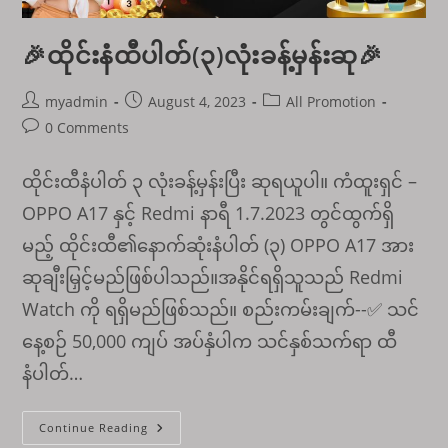
🎉ထိုင်းနံထီပါတ်(၃)လုံးခန့်မှန်းဆု🎉
Post
Post
Post
myadmin
August 4, 2023
All Promotion
author:
published:
category:
Post
0 Comments
comments:
ထိုင်းထီနံပါတ် ၃ လုံးခန့်မှန်းပြီး ဆုရယူပါ။ ကံထူးရှင် –
OPPO A17 နှင့် Redmi နာရီ 1.7.2023 တွင်ထွက်ရှိ
မည့် ထိုင်းထီ၏နောက်ဆုံးနံပါတ် (၃) OPPO A17 အား
ဆုချီးမြှင့်မည်ဖြစ်ပါသည်။အနိုင်ရရှိသူသည် Redmi
Watch ကို ရရှိမည်ဖြစ်သည်။ စည်းကမ်းချက်--✅ သင်
နေ့စဉ် 50,000 ကျပ် အပ်နှံပါက သင်နှစ်သက်ရာ ထီ
နံပါတ်…
🎉
Continue Reading
ထိုင်း