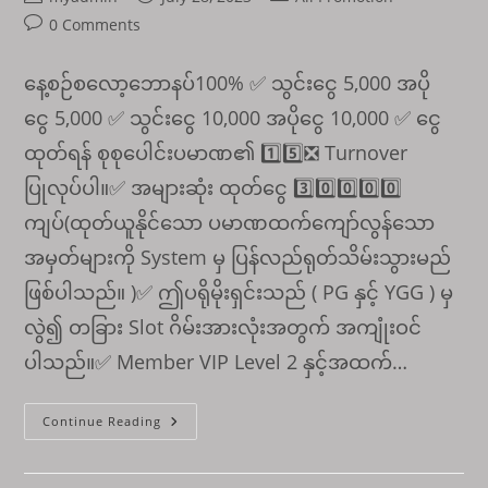
author:
published:
category:
Post
0 Comments
comments:
နေ့စဉ်စလော့ဘောနပ်100% ✅ သွင်းငွေ 5,000 အပို
ငွေ 5,000 ✅ သွင်းငွေ 10,000 အပိုငွေ 10,000 ✅ ငွေ
ထုတ်ရန် စုစုပေါင်းပမာဏ၏ 1️⃣5️⃣❎ Turnover
ပြုလုပ်ပါ။✅ အများဆုံး ထုတ်ငွေ 3️⃣0️⃣0️⃣0️⃣0️⃣
ကျပ်(ထုတ်ယူနိုင်သော ပမာဏထက်ကျော်လွန်သော
အမှတ်များကို System မှ ပြန်လည်ရုတ်သိမ်းသွားမည်
ဖြစ်ပါသည်။ )✅ ဤပရိုမိုးရှင်းသည် ( PG နှင့် YGG ) မှ
လွဲ၍ တခြား Slot ဂိမ်းအားလုံးအတွက် အကျုံးဝင်
ပါသည်။✅ Member VIP Level 2 နှင့်အထက်…
🎉
Continue Reading
နေ့စဉ်
စ
လော့
ဘော