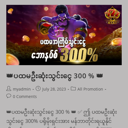
နပ်100%
🎉
👑ပထမဦးဆုံးသွင်းငွေ 300 % 👑
Post
Post
Post
myadmin
July 28, 2023
All Promotion
author:
published:
category:
Post
0 Comments
comments:
👑ပထမဦးဆုံးသွင်းငွေ 300 % 👑 ✅ ဤ ပထမဦးဆုံး
သွင်းငွေ 300% ပရိုမိုးရှင်းအား မန်ဘာတိုင်းရယူနိုင်