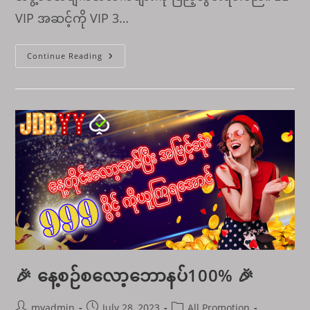
VIP အဆင့်ကို VIP 3…
VIP
Continue Reading
အဆင့်
မြင့်
အထူး
အခွင့်
ရေး
🎉 နေ့စဉ်စလော့ဘောနပ်100% 🎉
Post
Post
Post
myadmin
July 28, 2023
All Promotion