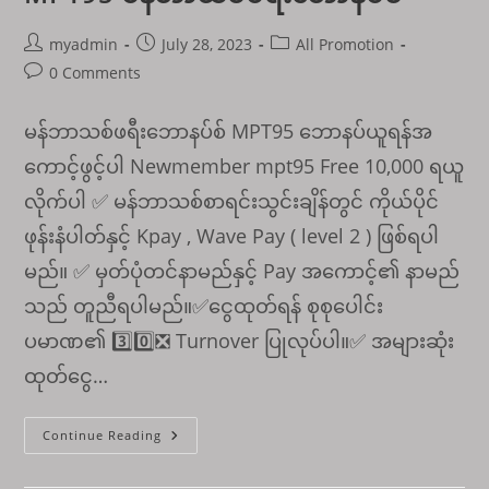
Post
Post
Post
myadmin
July 28, 2023
All Promotion
author:
published:
category:
Post
0 Comments
comments:
မန်ဘာသစ်ဖရီးဘောနပ်စ် MPT95 ဘောနပ်ယူရန်အ
ကောင့်ဖွင့်ပါ Newmember mpt95 Free 10,000 ရယူ
လိုက်ပါ ✅ မန်ဘာသစ်စာရင်းသွင်းချိန်တွင် ကိုယ်ပိုင်
ဖုန်းနံပါတ်နှင့် Kpay , Wave Pay ( level 2 ) ဖြစ်ရပါ
မည်။ ✅ မှတ်ပုံတင်နာမည်နှင့် Pay အကောင့်၏ နာမည်
သည် တူညီရပါမည်။✅ငွေထုတ်ရန် စုစုပေါင်း
ပမာဏ၏ 3️⃣0️⃣❎ Turnover ပြုလုပ်ပါ။✅ အများဆုံး
ထုတ်ငွေ…
MPT95
Continue Reading
မန်
ဘာ
သစ်