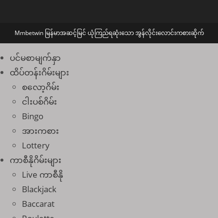
Mmbetwin မြန်မာအဆင့်မြင် ယုံကြည်ရဆုံးသော အွန်လိုင်း‌လောင်းကစားဆိုက်
ပင်မစာမျက်နှာ
ထိပ်တန်းဂိမ်းများ
စလော့ဂိမ်း
ငါးပစ်ဂိမ်း
Bingo
အားကစား
Lottery
ကာစီနိုဂိမ်းများ
Live ကာစီနို
Blackjack
Baccarat