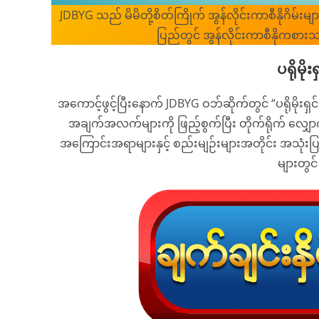
JDBYG သည် မိမိတို့စိတ်ကြိုက် အွန်လိုင်းကာစီနိုဂိမ်းမ
ပြည်တွင် အွန်လိုင်းကာစီနိုကစာ
ပရိုမို
အကောင့်ဖွင့်ပြီးနောက် JDBYG ဝဘ်ဆိုက်တွင် “ပရိုမိုးရှင်း
အချက်အလက်များကို ဖြည့်စွက်ပြီး တိုက်ရိုက် လျှော
အကြောင်းအရာများနှင့် စည်းမျဉ်းများအတိုင်း အသုံးပ
များတွင်