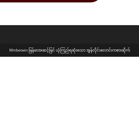
Mmbetwin မြန်မာအဆင့်မြင် ယုံကြည်ရဆုံးသော အွန်လိုင်း‌လောင်းကစားဆိုက်