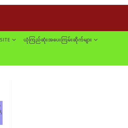
SITE
ယုံကြည်ဆုံးအပေးကြမ်းဆိုက်များ
်
ိ