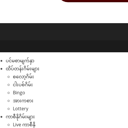
ပင်မစာမျက်နှာ
ထိပ်တန်းဂိမ်းများ
စလော့ဂိမ်း
ငါးပစ်ဂိမ်း
Bingo
အားကစား
Lottery
ကာစီနိုဂိမ်းများ
Live ကာစီနို