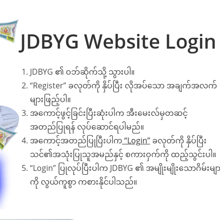
JDBYG Website Login
JDBYG ၏ ဝဘ်ဆိုက်သို့ သွားပါ။
“Register” ခလုတ်ကို နှိပ်ပြီး လိုအပ်သော အချက်အလက်
များဖြည့်ပါ။
အကောင့်ဖွင့်ခြင်းပြီးဆုံးပါက အီးမေးလ်မှတဆင့်
အတည်ပြုရန် လုပ်ဆောင်ရပါမည်။
အကောင့်အတည်ပြုပြီးပါက
“Login”
ခလုတ်ကို နှိပ်ပြီး
သင်၏အသုံးပြုသူအမည်နှင့် စကားဝှက်ကို ထည့်သွင်းပါ။
“Login” ပြုလုပ်ပြီးပါက JDBYG ၏ အမျိုးမျိုးသောဂိမ်းမျာ
ကို လွယ်ကူစွာ ကစားနိုင်ပါသည်။