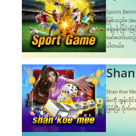
Sports Bettin
ဖြစ်သည်။ အမျ
ခန့်မှန်းခြင်
မော်တော်ယာဉ်ပ
ပါတယ်။
Shan
Shan Koe Mee
မ်းကို အွန်လိ
ဖြစ်ပြီး ပိုက