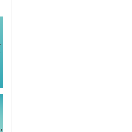
ိ
ွ
း