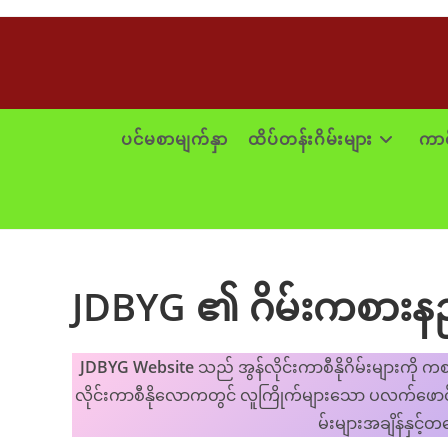
Skip
to
content
ပင်မစာမျက်နှာ
ထိပ်တန်းဂိမ်းများ
ကာစီ
JDBYG ၏ ဂိမ်းကစားနည်
JDBYG Website
သည် အွန်လိုင်းကာစီနိုဂိမ်းများကိ
လိုင်းကာစီနိုလောကတွင် လူကြိုက်များသော ပလက်ဖောင်း
မ်းများအချိန်နှင့်