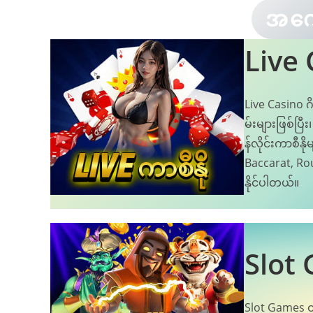
အကော
Live 
Live Casino ဂ
မ်းများဖြစ်ပြ
န်လိုင်းကာစီနိ
Baccarat, Roul
နိုင်ပါတယ်။
Slot
Slot Games တ