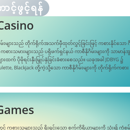
င့်ဖွင့်ရန်
Casino
ိမ်းများသည် တိုက်ရိုက်အသက်မှီထုတ်လွှင့်ခြင်းဖြင့် ကစားနိုင်သော ဂ
ီး၊ ကစားသမားများသည် ပရိုဖက်ရှင်နယ် ကာစီနိုဂိမ်းများကို သာမာန်အ
ုများထက် ပိုမိုရင်းနှီးမြှုပ်နှံခြင်းခံစားစေသည်။ ယခုအခါ JDBYG ၌
ette, Blackjack တို့ကဲ့သို့သော ကာစီနိုဂိမ်းများကို တိုက်ရိုက်ကစား
 Games
ွင် ကစားသူများသည် ရိုးရှင်းသော စက်ကိရိယာများကို သုံး၍ ကံစမ်