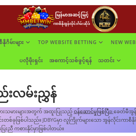
နိုဂိမ်းများ
TOP WEBSITE BETTING
NEW WEB
ပလိုမိုးရှင်း
အကောင့်သစ်ဖွင့်ရန်
သတင်း
းလမ်းညွှန်
ု ကစားသမားများအတွက် အထူးပြုသည့်
ဝန်ဆောင်မှုဖြစ်ပြီး၊
ခေတ်မီအွန
တစ်ခုဖြစ်ပါသည်။ JDBYGမှာ လူကြိုက်များသော အွန်လိုင်းကာစီနိုဂ
တပြေးညီ ကစားနိုင်မှာဖြစ်ပါတယ်။