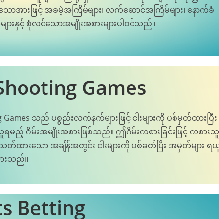
ားသောအားဖြင့် အခမဲ့အကြိမ်များ၊ လက်ဆောင်အကြိမ်များ၊ နောက်ခံ
ျားနှင့် စုံလင်သောအမျိုးအစားများပါဝင်သည်။
 Shooting Games
 Games သည် ပစ္စည်းလက်နက်များဖြင့် ငါးများကို ပစ်မှတ်ထားပြီး
ူရမည့် ဂိမ်းအမျိုးအစားဖြစ်သည်။ ဤဂိမ်းကစားခြင်းဖြင့် ကစားသူ
သတ်ထားသော အချိန်အတွင်း ငါးများကို ပစ်ခတ်ပြီး အမှတ်များ ရယ
ထားသည်။
s Betting