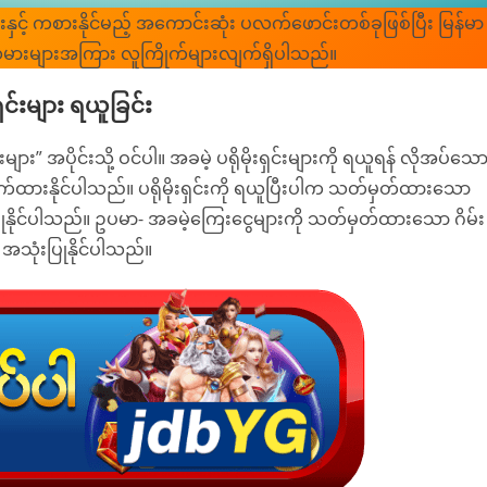
ျားနှင့် ကစားနိုင်မည့် အကောင်းဆုံး ပလက်ဖောင်းတစ်ခုဖြစ်ပြီး မြန်မာ
းသမားများအကြား လူကြိုက်များလျက်ရှိပါသည်။
းရှင်းများ ရယူခြင်း
များ” အပိုင်းသို့ ဝင်ပါ။ အခမဲ့ ပရိုမိုးရှင်းများကို ရယူရန် လိုအပ်သေ
က်ထားနိုင်ပါသည်။ ပရိုမိုးရှင်းကို ရယူပြီးပါက သတ်မှတ်ထားသော
ြုနိုင်ပါသည်။ ဥပမာ- အခမဲ့ကြေးငွေများကို သတ်မှတ်ထားသော ဂိမ်း
 အသုံးပြုနိုင်ပါသည်။