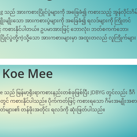
g သည် အားကစားပြိုင်ပွဲများကို အခြေခံ၍ ကစားသည့် အွန်လိုင်းဂိမ
ိုးမျိုးသော အားကစားပွဲများကို အခြေခံ၍ ရလဒ်များကို ကြိုတင်
းဖြင့် ကစားနိုင်ပါတယ်။ ဥပမာအားဖြင့် ဘောလုံး၊ ဘတ်စကက်ဘော၊
ြိုင်ပွဲတို့ကဲ့သို့သော အားကစားများမှာ အထူးတလည် လူကြိုက်များ
 Koe Mee
 သည် မြန်မာ့ရိုးရာကစားနည်းတစ်ခုဖြစ်ပြီး JDBYG တွင်လည်း ဒီဂိ
ုင်းတွင် ကစားနိုင်ပါသည်။ ပိုက်ကတ်ဖြင့် ကစားရသော ဂိမ်းအမျိုးအစာ
်ကတ်များ၏ တန်ဖိုးအတိုင်း ရလဒ်ကို ဆုံးဖြတ်ပါသည်။