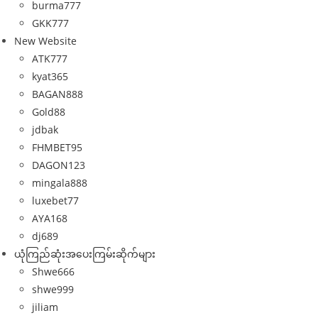
burma777
GKK777
New Website
ATK777
kyat365
BAGAN888
Gold88
jdbak
FHMBET95
DAGON123
mingala888
luxebet77
AYA168
dj689
ယုံကြည်ဆုံးအပေးကြမ်းဆိုက်များ
Shwe666
shwe999
jiliam