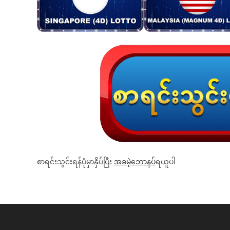
စာရင်းသွင်းရန်ပုံမှာနှိပ်ပြီး
အခမဲ့ဘောနပ်
ရယူပါ