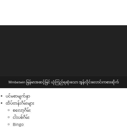
Mmbetwin မြန်မာအဆင့်မြင် ယုံကြည်ရဆုံးသော အွန်လိုင်း‌လောင်းကစားဆိုက်
ပင်မစာမျက်နှာ
ထိပ်တန်းဂိမ်းများ
စလော့ဂိမ်း
ငါးပစ်ဂိမ်း
Bingo