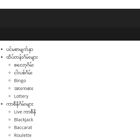
ပင်မစာမျက်နှာ
ထိပ်တန်းဂိမ်းများ
စလော့ဂိမ်း
ငါးပစ်ဂိမ်း
Bingo
အားကစား
Lottery
ကာစီနိုဂိမ်းများ
Live ကာစီနို
Blackjack
Baccarat
Roulette