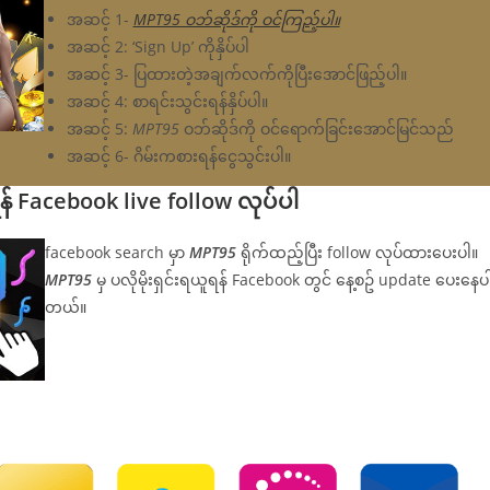
အဆင့် 1-
MPT95 ဝဘ်ဆိုဒ်ကို ဝင်ကြည့်ပါ။
အဆင့် 2: ‘Sign Up’ ကိုနှိပ်ပါ
အဆင့် 3- ပြထားတဲ့အချက်လက်ကိုပြီးအောင်ဖြည့်ပါ။
အဆင့် 4: စာရင်းသွင်းရန်နှိပ်ပါ။
အဆင့် 5:
MPT95
ဝဘ်ဆိုဒ်ကို ဝင်ရောက်ခြင်းအောင်မြင်သည်
အဆင့် 6- ဂိမ်းကစားရန်ငွေသွင်းပါ။
် Facebook live follow လုပ်ပါ
facebook search မှာ
MPT95
ရိုက်ထည့်ပြီး follow လုပ်ထားပေးပါ။
MPT95
မှ ပလိုမိုးရှင်းရယူရန် Facebook တွင် နေ့စဥ် update ပေးနေပ
တယ်။