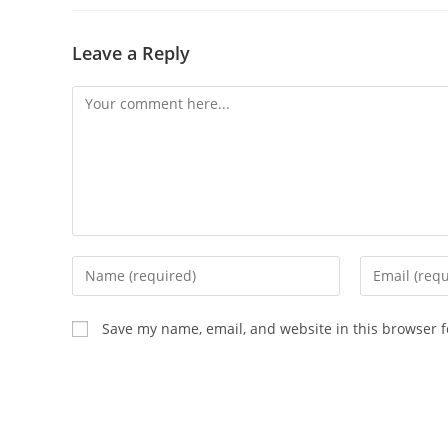
Leave a Reply
Comment
Enter
Enter
your
your
name
email
Save my name, email, and website in this browser f
or
address
username
to
to
comment
comment