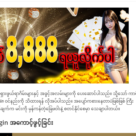
ားဖွယ်ရာဂိမ်းများနှင့် အခွင့်အလမ်းများကို ပေးဆောင်ပါသည်။ သို့သော် ကာစ
gin
ဝင်နည်းကို သိထားရန် လိုအပ်ပါသည်။ အပျော်ကစားနေတာပဲဖြစ်ဖြစ် ကြီး
ွှန်ချက်က မင်းကို မှန်ကန်တဲ့ခြေဖဝါးနဲ့ စတင်နိုင်စေမှာ သေချာပါတယ်။
n အကောင့်ဖွင့်ခြင်း