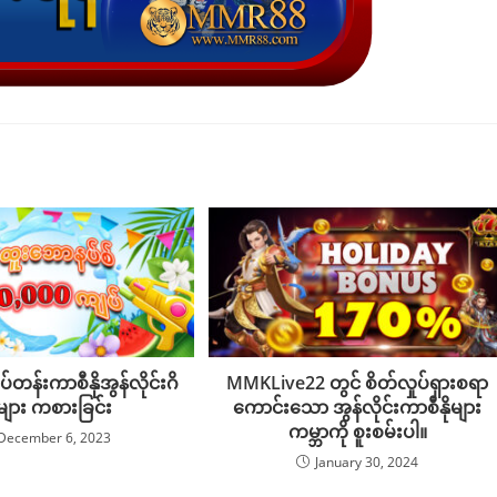
်တန်းကာစီနိုအွန်လိုင်းဂိ
MMKLive22 တွင် စိတ်လှုပ်ရှားစရာ
းများ ကစားခြင်း
ကောင်းသော အွန်လိုင်းကာစီနိုများ
ကမ္ဘာကို စူးစမ်းပါ။
December 6, 2023
January 30, 2024