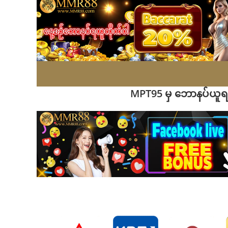
MPT95 မှ ဘောနပ်ယူရန