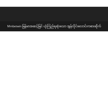
Mmbetwin မြန်မာအဆင့်မြင် ယုံကြည်ရဆုံးသော အွန်လိုင်း‌လောင်းကစားဆိုက်