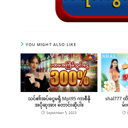
YOU MIGHT ALSO LIKE
သင်၏အပ်ငွေမရှိ Mpt95 ကာစီနို
shal777 ထိပ
အပိုဆုအား တောင်းဆိုပါ။
မ်
September 5, 2023