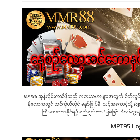
MPT95
အွန်လိုင်းကာစီနိုသည် ကစားသမားများအတွက် စိတ်လှုပ်ရှ
နိုလောကတွင် သင်ကိုယ်တိုင် မနှစ်မြှုပ်မီ၊ သင့်အကောင့်သို့
lo
ကြီးမားမားအနိုင်ရဖို့ ရည်ရွယ်တာပဲဖြစ်ဖြစ်၊ ဒီလမ်းည
MPT95 Logi