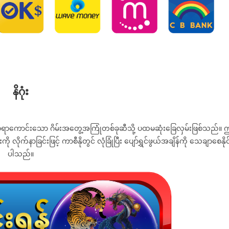
နိဂုံး
ရှားစရာကောင်းသော ဂိမ်းအတွေ့အကြုံတစ်ခုဆီသို့ ပထမဆုံးခြေလှမ်းဖြစ်သည်။
ု လိုက်နာခြင်းဖြင့် ကာစီနိုတွင် လုံခြုံပြီး ပျော်ရွှင်ဖွယ်အချိန်ကို သေချာစေနိုင
ပါသည်။