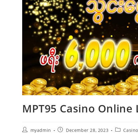
MPT95 Casino Online Lo
Post
Post
Post
myadmin
December 28, 2023
Casin
author:
published:
category: