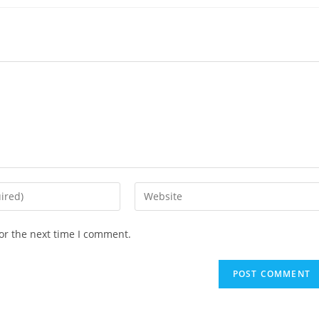
Enter
your
website
or the next time I comment.
URL
(optional)