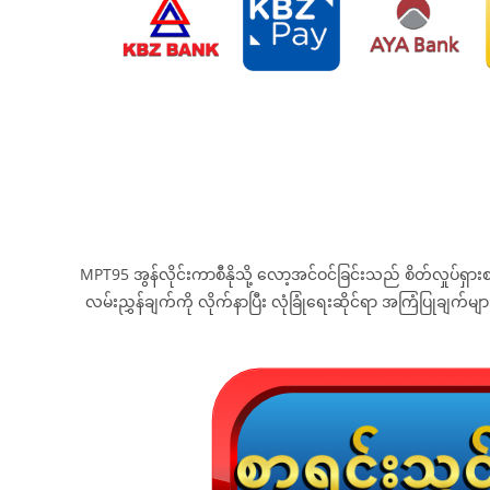
MPT95 အွန်လိုင်းကာစီနိုသို့ လော့အင်ဝင်ခြင်းသည် စိတ်လှုပ်
လမ်းညွှန်ချက်ကို လိုက်နာပြီး လုံခြုံရေးဆိုင်ရာ အကြံပြုချက်များကိ