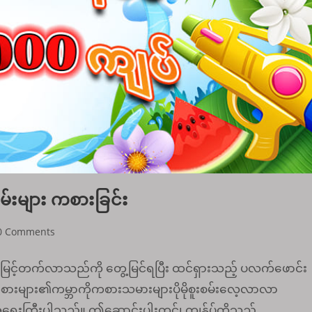
ိမ်းများ ကစားခြင်း
0 Comments
ments:
ှု မြင့်တက်လာသည်ကို တွေ့မြင်ရပြီး ထင်ရှားသည့် ပလက်ဖောင်း
စားများ၏ကမ္ဘာကိုကစားသမားများပိုမိုစူးစမ်းလေ့လာလာ
ရေးကြီးပါသည်။ ဤဆောင်းပါးတွင်၊ ကျွန်ုပ်တို့သည်