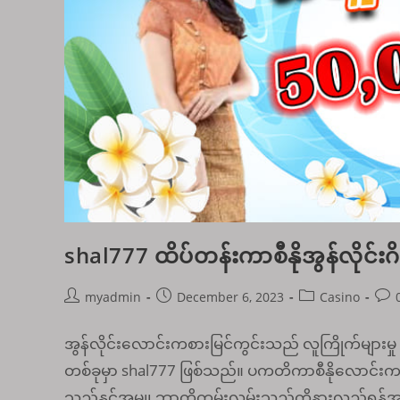
shal777 ထိပ်တန်းကာစီနိုအွန်လိုင်းဂ
Post
Post
Post
Post
myadmin
December 6, 2023
Casino
author:
published:
category:
com
အွန်လိုင်းလောင်းကစားမြင်ကွင်းသည် လူကြိုက်များမ
တစ်ခုမှာ shal777 ဖြစ်သည်။ ပကတိကာစီနိုလောင်းက
သည်နှင့်အမျှ၊ ဘာကိုကမ်းလှမ်းသည်ကိုနားလည်ရန်အ