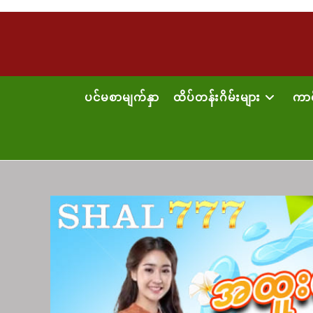
Skip
to
content
ပင်မစာမျက်နှာ
ထိပ်တန်းဂိမ်းများ
ကာစီ