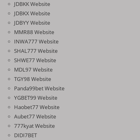
JDBKK Website
JDBKX Website
JDBYY Website
MMR88 Website
INWA777 Website
SHAL777 Website
SHWE77 Website
MDL97 Website
TGY98 Website
Panda99bet Website
YGBET99 Website
Haobet77 Website
Aubet77 Website
777kyat Website
DIDI7BET