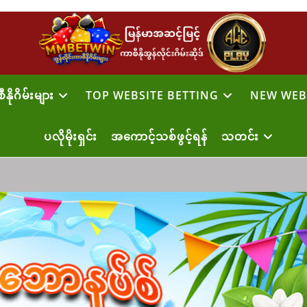
နိုဂိမ်းများ
TOP WEBSITE BETTING
NEW WEB
ပလိုမိုးရှင်း
အကောင့်သစ်ဖွင့်ရန်
သတင်း