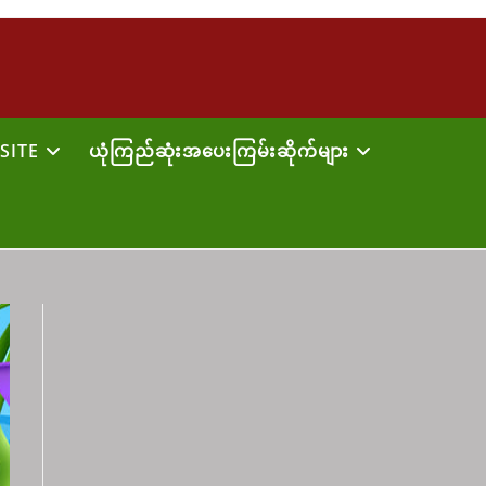
SITE
ယုံကြည်ဆုံးအပေးကြမ်းဆိုက်များ