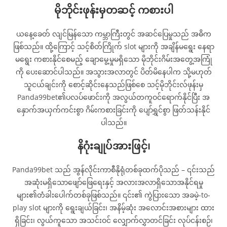
မိုဘိုင်းဖုန်းမှတဆင့် ကစားပါ
ယနေ့ခေတ် လျင်မြန်သော ကမ္ဘာကြီးတွင် အဆင်ပြေမှုသည် အဓိက
ဖြစ်သည်။ ထို့ကြောင့် သင့်စိတ်ကြိုက် slot များကို အချိန်မရွေး နေရာ
မရွေး ကစားနိုင်စေမည့် ချောမွေ့မှုမရှိသော မိုဘိုင်းဂိမ်းအတွေ့အကြုံ
ကို ပေးဆောင်ပါသည်။ အသွားအလာတွင် ပိတ်မိနေပါက သို့မဟုတ်
သူငယ်ချင်းကို စောင့်ဆိုင်းနေသည်ဖြစ်စေ သင့်မိုဘိုင်းလ်ဖုန်းမှ
Panda99bet၏ပလပ်ဖောင်းကို အလွယ်တကူဝင်ရောက်နိုင်ပြီး အ
နှောက်အယှက်ကင်းစွာ ဂိမ်းကစားခြင်းကို ပျော်ရွှင်စွာ ဖြတ်သန်းနိုင်
ပါသည်။
နိဂုံးချုပ်အားဖြင့်၊
Panda99bet သည် အွန်လိုင်းကာစီနိုရုံတစ်ခုထက်ပိုသည် – ၎င်းသည်
အဆုံးမရှိသောဖျော်ဖြေရေးနှင့် အလားအလာရှိသောအနိုင်ရမှု
များ၏တံခါးပေါက်တစ်ခုဖြစ်သည်။ ၎င်း၏ ကွဲပြားသော အခမဲ့-to-
play slot များကို ရွေးချယ်ခြင်း၊ အနိမ့်ဆုံး အလောင်းအစားများ ထား
ရှိခြင်း၊ လွယ်ကူသော အသင်းဝင် လျှောက်လွှာတင်ခြင်း လုပ်ငန်းစဉ်၊