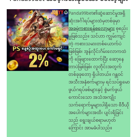
Panda99bet၏ဆွဲဆောင်မှုအရှိ
ဆုံးအင်္ဂါရပ်များထဲမှတစ်ခုမှာ
အခမဲ့ကစားရန်စလော့များ
စုစည်း
မှုဖြစ်သည်။ သင်ဟာ ကျွမ်းကျင်
တဲ့ ကစားသမားတစ်ယောက်ပဲ
ဖြစ်ဖြစ်၊ အွန်လိုင်းဂိမ်းလောကထဲ
ကို ခြေဖျားထောက်ပြီး ဆော့နေ
တာပဲဖြစ်ဖြစ်၊ လူတိုင်းအတွက်
တစ်ခုခုတော့ ရှိပါတယ်။ ဂန္တဝင်
အသီးအနှံစက်များမှ ရင်သပ်ရှုမော
ဖွယ်ဂရပ်ဖစ်များနှင့် စွဲမက်ဖွယ်
ကောင်းသော အသံအကျိုး
သက်ရောက်မှုများပါရှိသော ဗီဒီယို
အပေါက်များအထိ၊ ပျင်းရိခြင်း
သည် ရွေးချယ်စရာမဟုတ်
ကြောင်း အာမခံပါသည်။