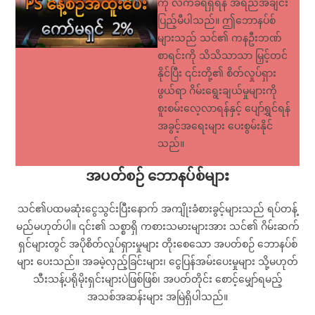
ကို လက်ခံရရှိရန် အရည်အချင်း
ပြည့်မီပါသည်။ ဤဘောနပ်စ်
များသည် သင်၏ ကနဦးဘဏ်
စာရင်းကို သိသိသာသာ မြှင့်တင်
နိုင်ပြီး ၎င်းတို့၏ စိတ်လှုပ်ရှား
ဖွယ်ရာ ဂိမ်းရွေးချယ်မှုများကို
စူးစမ်းလေ့လာရန်နှင့် ပျော်ရွှင်ရန်
အခွင့်အရေးများ ပေးစွမ်းနိုင်
သည်။
အပတ်စဉ် ဘောနပ်စ်များ
သင်၏ပထမဆုံးငွေသွင်းပြီးနောက် အကျိုးခံစားခွင့်များသည် ရပ်တန့်
မည်မဟုတ်ပါ။ ၎င်း၏ သစ္စာရှိ ကစားသမားများအား သင်၏ ဂိမ်းဆက်
ရှင်များတွင် အပိုစိတ်လှုပ်ရှားမှုများ တိုးစေသော အပတ်စဉ် ဘောနပ်စ်
များ ပေးသည်။ အခမဲ့လှည့်ခြင်းများ၊ ငွေပြန်အမ်းပေးမှုများ သို့မဟုတ်
သီးသန့်ပရိုမိုးရှင်းများပဲဖြစ်ဖြစ်၊ အပတ်တိုင်း စောင့်မျှော်ရမည့်
အသစ်အဆန်းများ အမြဲရှိပါသည်။