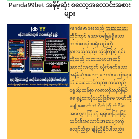
Panda99bet အနိမ့်ဆုံး စလော့အလောင်းအစား
များ
Panda99betသည်
ကစားသမား
တိုင်းတွင်
အောက်ခြေမရှိသော
ဘဏ်စာရင်းမရှိသည်ကို
နားလည်သည်။ ထို့ကြောင့် ၎င်း
တို့သည် ကစားသမားအဆင့်
အားလုံးအတွက် လိုက်ဖက်သော
အနိမ့်ဆုံးစလော့ လောင်းကြေးများ
ကို ပေးဆောင်သည်။ သင်သည်
ရှေးရိုးဆန်စွာ ကစားလိုသည်ဖြစ်
စေ စွန့်စားလိုသည်ဖြစ်စေ ဘဏ်ကို
မချိုးဖောက်ဘဲ စိတ်ကြိုက်ဂိမ်း
အတွေ့အကြုံကို ရရှိစေခြင်းဖြင့်
သင်၏အလောင်းအစားများကို
လျော်ညီစွာ ချိန်ညှိနိုင်ပါသည်။