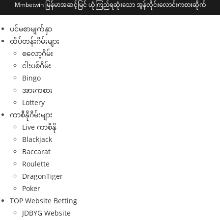
Mmbetwin မြန်မာအဆင့်မြင် ယုံကြည်ရဆုံးသော အွန်လိုင်း‌လောင်းကစားဆိုက်
ပင်မစာမျက်နှာ
ထိပ်တန်းဂိမ်းများ
စလော့ဂိမ်း
ငါးပစ်ဂိမ်း
Bingo
အားကစား
Lottery
ကာစီနိုဂိမ်းများ
Live ကာစီနို
Blackjack
Baccarat
Roulette
DragonTiger
Poker
TOP Website Betting
JDBYG Website