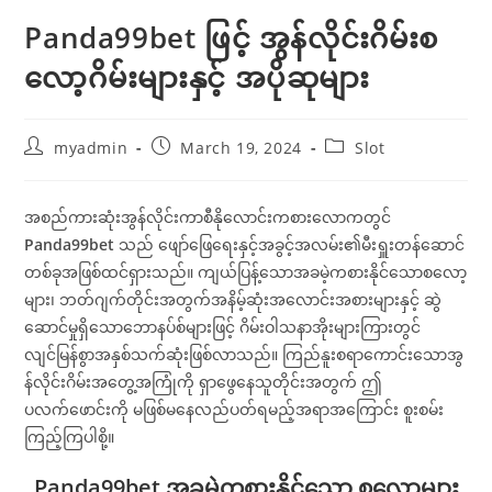
Panda99bet ဖြင့် အွန်လိုင်းဂိမ်းစ
လော့ဂိမ်းများနှင့် အပိုဆုများ
Post
Post
Post
myadmin
March 19, 2024
Slot
author:
published:
category:
အစည်ကားဆုံးအွန်လိုင်းကာစီနိုလောင်းကစားလောကတွင်
Panda99bet
သည် ဖျော်ဖြေရေးနှင့်အခွင့်အလမ်း၏မီးရှူးတန်ဆောင်
တစ်ခုအဖြစ်ထင်ရှားသည်။ ကျယ်ပြန့်သောအခမဲ့ကစားနိုင်သောစလော့
များ၊ ဘတ်ဂျက်တိုင်းအတွက်အနိမ့်ဆုံးအလောင်းအစားများနှင့် ဆွဲ
ဆောင်မှုရှိသောဘောနပ်စ်များဖြင့် ဂိမ်းဝါသနာအိုးများကြားတွင်
လျင်မြန်စွာအနှစ်သက်ဆုံးဖြစ်လာသည်။ ကြည်နူးစရာကောင်းသောအွ
န်လိုင်းဂိမ်းအတွေ့အကြုံကို ရှာဖွေနေသူတိုင်းအတွက် ဤ
ပလက်ဖောင်းကို မဖြစ်မနေလည်ပတ်ရမည့်အရာအကြောင်း စူးစမ်း
ကြည့်ကြပါစို့။
Panda99bet အခမဲ့ကစားနိုင်သော စလော့များ