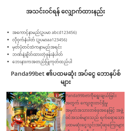
အသင်းဝင်ရန် လျှောက်ထားနည်း
အကောင့်နာမည်(ဥပမာ abcd123456)
လို၀ှက်နံပါတ် (ဥပမာaa123456)
မှတ်ပုံတင်ထဲကနာမည်အရင်း
ဘဏ်နဲ့ချိတ်ထားတဲ့ဖုန်းနံပါတ်
ဘေးနားကအတည်ပြုကုတ်ထည်ပါ
Panda99bet ၏ပထမဆုံး အပ်ငွေ ဘောနပ်စ်
များ
Panda99betကိုရွေးချယ်ခြင်း
အတွက် ကျေးဇူးတင်ရှိမှု
အမှတ်အသားတစ်ခုအနေဖြင့် အဖွဲ့
ဝင်အသစ်များသည် ရက်ရောသော
ပထမဆုံးငွေသွင်းအပိုဆုကြေးများ