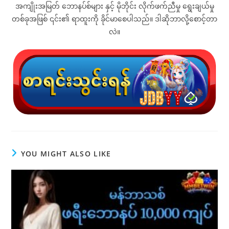
အကျိုးအမြတ် ဘောနပ်စ်များ နှင့် မိုဘိုင်း လိုက်ဖက်ညီမှု ရွေးချယ်မှု
တစ်ခုအဖြစ် ၎င်း၏ ရာထူးကို ခိုင်မာစေပါသည်။ ဒါဆိုဘာလို့စောင့်တာ
လဲ။
YOU MIGHT ALSO LIKE