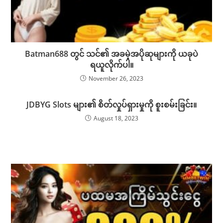
Batman688 တွင် သင်၏ အခမဲ့အပိုဆုများကို ယခုပဲ
ရယူလိုက်ပါ။
November 26, 2023
JDBYG Slots များ၏ စိတ်လှုပ်ရှားမှုကို စူးစမ်းခြင်း။
August 18, 2023