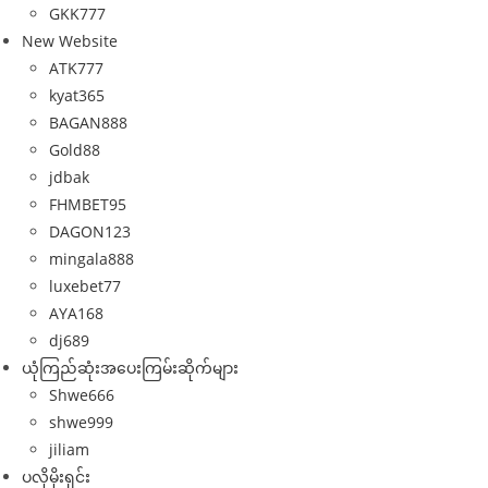
GKK777
New Website
ATK777
kyat365
BAGAN888
Gold88
jdbak
FHMBET95
DAGON123
mingala888
luxebet77
AYA168
dj689
ယုံကြည်ဆုံးအပေးကြမ်းဆိုက်များ
Shwe666
shwe999
jiliam
ပလိုမိုးရှင်း