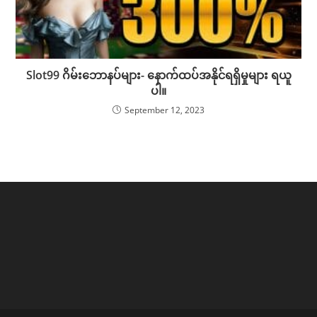
Slot99 ဂိမ်းဘောနပ်များ- နောက်ထပ်အနိုင်ရရှိမှုများ ရယူ
ပါ။
September 12, 2023