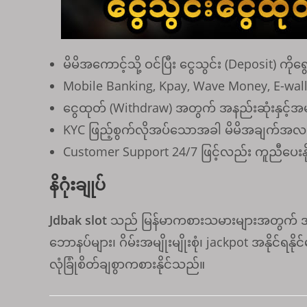
မိမိအကောင့်သို့ ဝင်ပြီး ငွေသွင်း (Deposit) ကိုရ
Mobile Banking, Kpay, Wave Money, E-wallet တ
ငွေထုတ် (Withdraw) အတွက် အနည်းဆုံးနှင့်အမ
KYC ဖြည့်စွက်လိုအပ်သောအခါ မိမိအချက်အလ
Customer Support 24/7 ဖြင့်လည်း ကူညီပေးန
နိဂုံးချုပ်
Jdbak slot
သည် မြန်မာကစားသမားများအတွက် အထ
ဘောနပ်များ၊ ဂိမ်းအမျိုးမျိုးစုံ၊ jackpot အနိုင်ရန
လုံခြုံစိတ်ချစွာကစားနိုင်သည်။