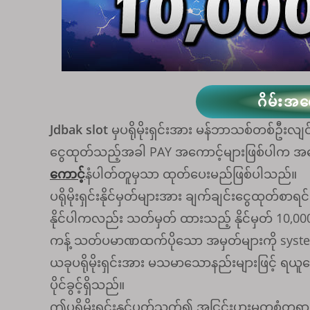
ဂိမ်းအကေ
Jdbak slot
မှပရိုမိုးရှင်းအား မန်ဘာသစ်တစ်ဦးလ
ငွေထုတ်သည့်အခါ PAY အကောင့်များဖြစ်ပါက အကေ
ကောင့်
နံပါတ်တူမှသာ ထုတ်ပေးမည်ဖြစ်ပါသည်။
ပရိုမိုးရှင်းနိုင်မှတ်များအား ချက်ချင်းငွေထု
နိုင်ပါကလည်း သတ်မှတ် ထားသည့် နိုင်မှတ် 10,
ကန့် သတ်ပမာဏထက်ပိုသော အမှတ်များကို system
ယခုပရိုမိုးရှင်းအား မသမာသောနည်းများဖြင့် ရယူန
ပိုင်ခွင့်ရှိသည်။
ဤပရိုမိုးရှင်းနှင့်ပတ်သက်၍ အငြင်းပွားမှုတစ