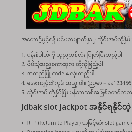
အကောင့်ဖွင့်ရန် ပင်မစာမျာက်နှာမှ ဆိုင်းအပ်ကိုနှိပ်
ဖုန်းနံပါတ်ကို သုညတစ်လုံး ဖြုတ်ပြီးထည့်ပါ
မိမိသုံးမည့်စကားဝှက် တို့ကိုဖြည့်ပါ
အတည်ပြု code 4 လုံးထည့်ပါ
အေးကျင့်၏ကုဒ် ထည့် ပါ။ (ဉပမာ – aa123456 
ဆိုင်းအပ် ကိုနှိပ်ပြီး မန်ဘာသစ်အဖြစ်စတင်ကစားန
Jdbak slot Jackpot အနိုင်ရနိုင်တဲ
RTP (Return to Player) အမြင့်ဆုံး slot game က
Promotion bonus များကို အပြည့်အဝအသုံးချ