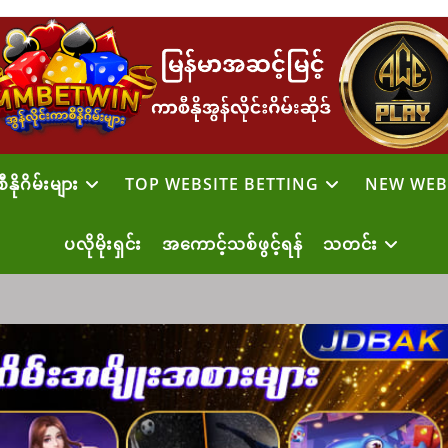
နိုဂိမ်းများ
TOP WEBSITE BETTING
NEW WEB
ပလိုမိုးရှင်း
အကောင့်သစ်ဖွင့်ရန်
သတင်း