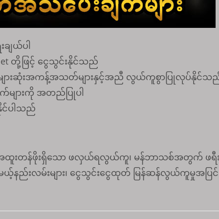
ွေးချယ်ပါ
ို့ဖြင့် ငွေသွင်းနိုင်သည်
ျားဆုံးအကန့်အသတ်များနှင့်အညီ လွယ်ကူစွာပြုလုပ်နိုင်သည
က်များကို အတည်ပြုပါ
ိုင်ပါသည်
ူးတန်ဖိုးရှိသော ဖလှယ်ရလွယ်ကူ၊ မန်ဘာသစ်အတွက် ဖရီ
ိုင်မယ့်နည်းလမ်းများ၊ ငွေသွင်းငွေထုတ် မြန်ဆန်လွယ်ကူမှုအပြင်